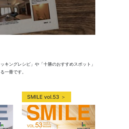
クッキングレシピ」や「十勝のおすすめスポット」
める一冊です。
SMILE vol.53 ＞