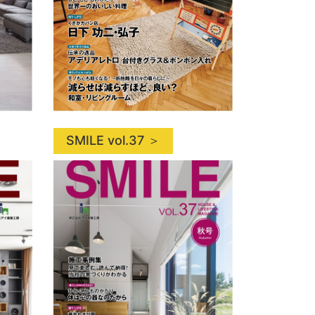
SMILE vol.37 ＞