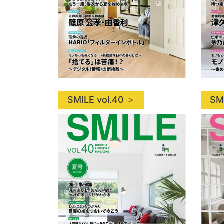
SMILE vol.40 ＞
SM