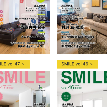
ILE vol.47 ＞
SMILE vol.46 ＞