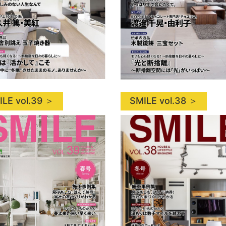
ILE vol.39 ＞
SMILE vol.38 ＞