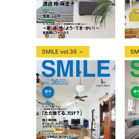
SMILE vol.36 ＞
SM