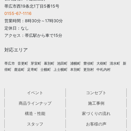
帯広市西19条北1丁目5番15号
0155-67-1116
営業時間：8時30分～17時30分
定休日：なし
アクセス：帯広駅から車で15分
対応エリア
帯広市
音更町
芽室町
幕別町
池田町
浦幌町
豊頃町
大樹町
清水町
新
得町
鹿追町
足寄町
士幌町
上士幌町
本別町
更別村
中札内村
イベント
コンセプト
商品ラインナップ
施工事例
構造・性能
家づくりの流れ
スタッフ
お客様の声