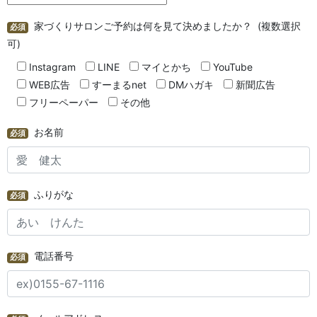
家づくりサロンご予約は何を見て決めましたか？ (複数選択
必須
可)
Instagram
LINE
マイとかち
YouTube
WEB広告
すーまるnet
DMハガキ
新聞広告
フリーペーパー
その他
お名前
必須
ふりがな
必須
電話番号
必須