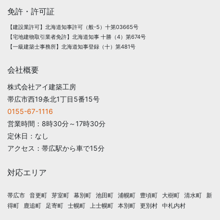
免許・許可証
【建設業許可】北海道知事許可（般-5）十第03665号
【宅地建物取引業者免許】北海道知事 十勝（4）第674号
【一級建築士事務所】北海道知事登録（十）第481号
会社概要
株式会社アイ建築工房
帯広市西19条北1丁目5番15号
0155-67-1116
営業時間：8時30分～17時30分
定休日：なし
アクセス：帯広駅から車で15分
対応エリア
帯広市
音更町
芽室町
幕別町
池田町
浦幌町
豊頃町
大樹町
清水町
新
得町
鹿追町
足寄町
士幌町
上士幌町
本別町
更別村
中札内村