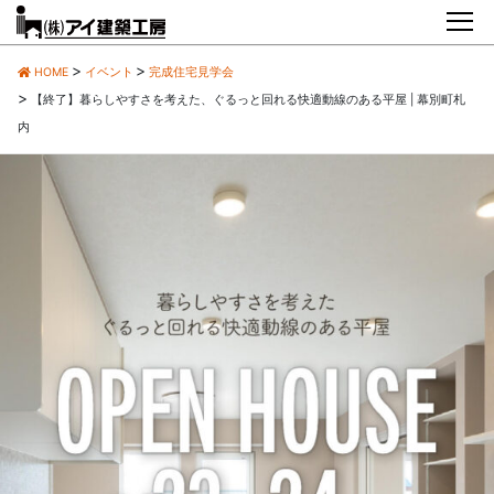
HOME
イベント
完成住宅見学会
【終了】暮らしやすさを考えた、ぐるっと回れる快適動線のある平屋 | 幕別町札
内