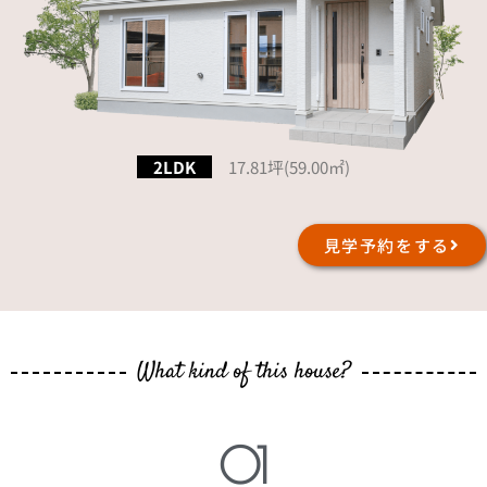
2LDK
17.81坪(59.00㎡)
見学予約をする
What kind of this house?
01