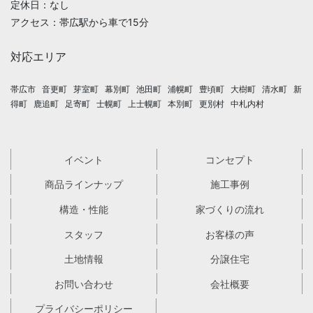
定休日：なし
アクセス：帯広駅から車で15分
対応エリア
帯広市
音更町
芽室町
幕別町
池田町
浦幌町
豊頃町
大樹町
清水町
新
得町
鹿追町
足寄町
士幌町
上士幌町
本別町
更別村
中札内村
イベント
コンセプト
商品ラインナップ
施工事例
構造・性能
家づくりの流れ
スタッフ
お客様の声
土地情報
分譲住宅
お問い合わせ
会社概要
プライバシーポリシー