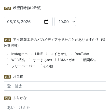
希望日時(第2希望)
必須
アイ建築工房のどのメディアを見たことがありますか？ (複
必須
数選択可)
Instagram
LINE
マイとかち
YouTube
WEB広告
すーまるnet
DMハガキ
新聞広告
フリーペーパー
その他
お名前
必須
ふりがな
必須