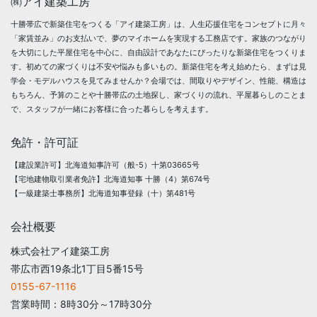
㈱アイ建築工房
十勝帯広で新築住宅をつくる「アイ建築工房」は、人生応援住宅をコンセプトに月々
「家賃並み」のお支払いで、夢のマイホームを実現する工務店です。家族のつながり
を大切にした平屋住宅を中心に、自由設計であなたにぴったりな新築住宅をつくりま
す。初めての家づくりは不安や悩みも多いもの。新築住宅を考え始めたら、まずは見
学会・モデルハウスを見てみませんか？会場では、間取りやデザイン、性能、構造は
もちろん、予算のことや十勝帯広の土地探し、家づくりの流れ、平屋暮らしのことま
で、スタッフが一緒にお客様に合った暮らしを考えます。
免許・許可証
【建設業許可】北海道知事許可（般-5）十第03665号
【宅地建物取引業者免許】北海道知事 十勝（4）第674号
【一級建築士事務所】北海道知事登録（十）第481号
会社概要
株式会社アイ建築工房
帯広市西19条北1丁目5番15号
0155-67-1116
営業時間：8時30分～17時30分