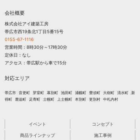
会社概要
株式会社アイ建築工房
帯広市西19条北1丁目5番15号
0155-67-1116
営業時間：8時30分～17時30分
定休日：なし
アクセス：帯広駅から車で15分
対応エリア
帯広市
音更町
芽室町
幕別町
池田町
浦幌町
豊頃町
大樹町
清水町
新
得町
鹿追町
足寄町
士幌町
上士幌町
本別町
更別村
中札内村
イベント
コンセプト
商品ラインナップ
施工事例