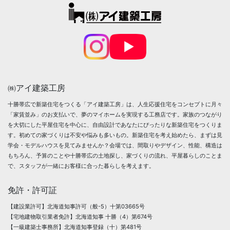
㈱アイ建築工房
十勝帯広で新築住宅をつくる「アイ建築工房」は、人生応援住宅をコンセプトに月々
「家賃並み」のお支払いで、夢のマイホームを実現する工務店です。家族のつながり
を大切にした平屋住宅を中心に、自由設計であなたにぴったりな新築住宅をつくりま
す。初めての家づくりは不安や悩みも多いもの。新築住宅を考え始めたら、まずは見
学会・モデルハウスを見てみませんか？会場では、間取りやデザイン、性能、構造は
もちろん、予算のことや十勝帯広の土地探し、家づくりの流れ、平屋暮らしのことま
で、スタッフが一緒にお客様に合った暮らしを考えます。
免許・許可証
【建設業許可】北海道知事許可（般-5）十第03665号
【宅地建物取引業者免許】北海道知事 十勝（4）第674号
【一級建築士事務所】北海道知事登録（十）第481号