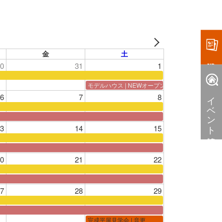
金
土
0
31
1
モデルハウス | NEWオープン
イベント情報
6
7
8
3
14
15
0
21
22
7
28
29
完成平屋見学会 | 音更