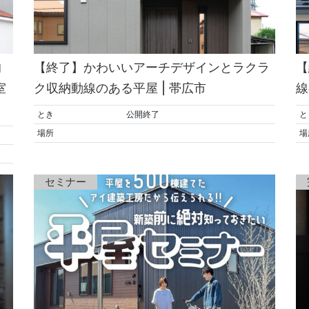
的
【終了】かわいいアーチデザインとラクラ
【
室
ク収納動線のある平屋 | 帯広市
線
とき
公開終了
と
場所
場
セミナー