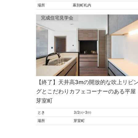
場所
幕別町札内
完成住宅見学会
【終了】天井高3mの開放的な吹上リビ
グとこだわりカフェコーナーのある平屋 
芽室町
とき
3/2㈯-3㈰
場所
芽室町