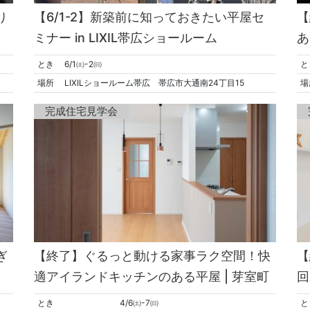
り
【6/1-2】新築前に知っておきたい平屋セ
【
ミナー in LIXIL帯広ショールーム
あ
とき
6/1㈯-2㈰
と
場所
LIXILショールーム帯広 帯広市大通南24丁目15
場
完成住宅見学会
ぎ
【終了】ぐるっと動ける家事ラク空間！快
【
適アイランドキッチンのある平屋 | 芽室町
回
とき
4/6㈯-7㈰
と