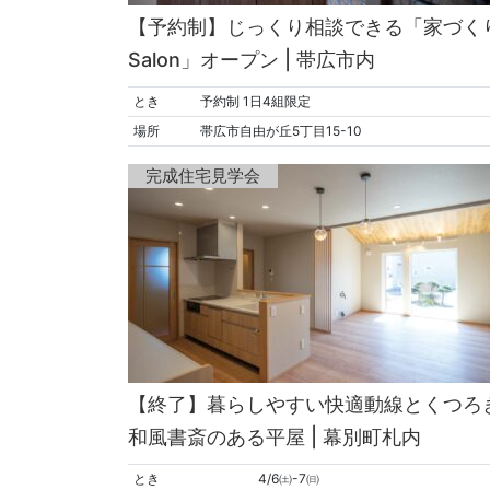
【予約制】じっくり相談できる「家づく
Salon」オープン | 帯広市内
とき
予約制 1日4組限定
場所
帯広市自由が丘5丁目15-10
完成住宅見学会
【終了】暮らしやすい快適動線とくつろ
和風書斎のある平屋 | 幕別町札内
とき
4/6㈯-7㈰