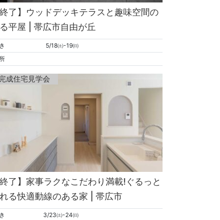
終了】ウッドデッキテラスと趣味空間の
る平屋 | 帯広市自由が丘
き
5/18㈯-19㈰
所
完成住宅見学会
終了】家事ラクなこだわり満載!ぐるっと
れる快適動線のある家 | 帯広市
き
3/23㈯-24㈰