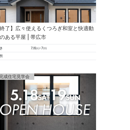
終了】広々使えるくつろぎ和室と快適動
のある平屋 | 帯広市
き
7/6㈯-7㈰
所
完成住宅見学会