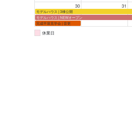
30
31
モデルハウス | 3棟公開
モデルハウス | NEWオープン
完成平屋見学会 | 音更
休業日