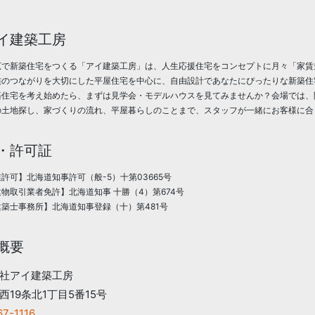
イ建築工房
広で新築住宅をつくる「アイ建築工房」は、人生応援住宅をコンセプトに月々「家賃
族のつながりを大切にした平屋住宅を中心に、自由設計であなたにぴったりな新築住
築住宅を考え始めたら、まずは見学会・モデルハウスを見てみませんか？会場では、
の土地探し、家づくりの流れ、平屋暮らしのことまで、スタッフが一緒にお客様に合
・許可証
許可】北海道知事許可（般-5）十第03665号
物取引業者免許】北海道知事 十勝（4）第674号
築士事務所】北海道知事登録（十）第481号
概要
社アイ建築工房
西19条北1丁目5番15号
67-1116