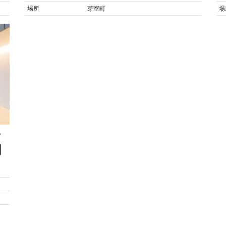
場所
芽室町
場
ン
|