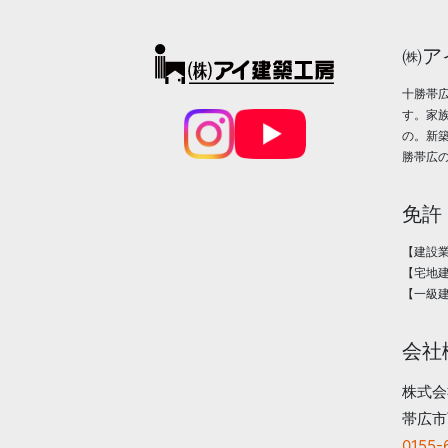
㈱ア
十勝帯
す。家
の。新
勝帯広
免許
【建設業
【宅地建
【一級建
会社
株式会
帯広市
0155-