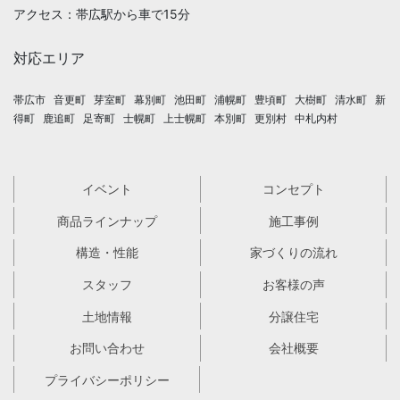
アクセス：帯広駅から車で15分
対応エリア
帯広市
音更町
芽室町
幕別町
池田町
浦幌町
豊頃町
大樹町
清水町
新
得町
鹿追町
足寄町
士幌町
上士幌町
本別町
更別村
中札内村
イベント
コンセプト
商品ラインナップ
施工事例
構造・性能
家づくりの流れ
スタッフ
お客様の声
土地情報
分譲住宅
お問い合わせ
会社概要
プライバシーポリシー