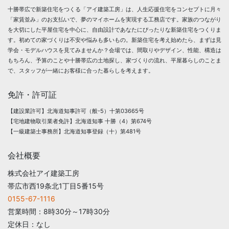
十勝帯広で新築住宅をつくる「アイ建築工房」は、人生応援住宅をコンセプトに月々
「家賃並み」のお支払いで、夢のマイホームを実現する工務店です。家族のつながり
を大切にした平屋住宅を中心に、自由設計であなたにぴったりな新築住宅をつくりま
す。初めての家づくりは不安や悩みも多いもの。新築住宅を考え始めたら、まずは見
学会・モデルハウスを見てみませんか？会場では、間取りやデザイン、性能、構造は
もちろん、予算のことや十勝帯広の土地探し、家づくりの流れ、平屋暮らしのことま
で、スタッフが一緒にお客様に合った暮らしを考えます。
免許・許可証
【建設業許可】北海道知事許可（般-5）十第03665号
【宅地建物取引業者免許】北海道知事 十勝（4）第674号
【一級建築士事務所】北海道知事登録（十）第481号
会社概要
株式会社アイ建築工房
帯広市西19条北1丁目5番15号
0155-67-1116
営業時間：8時30分～17時30分
定休日：なし