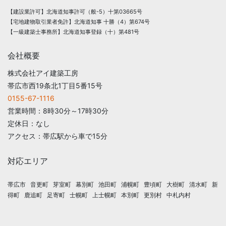
【建設業許可】北海道知事許可（般-5）十第03665号
【宅地建物取引業者免許】北海道知事 十勝（4）第674号
【一級建築士事務所】北海道知事登録（十）第481号
会社概要
株式会社アイ建築工房
帯広市西19条北1丁目5番15号
0155-67-1116
営業時間：8時30分～17時30分
定休日：なし
アクセス：帯広駅から車で15分
対応エリア
帯広市
音更町
芽室町
幕別町
池田町
浦幌町
豊頃町
大樹町
清水町
新
得町
鹿追町
足寄町
士幌町
上士幌町
本別町
更別村
中札内村